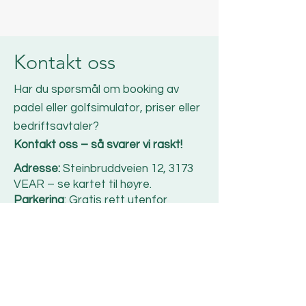
Kontakt oss
Har du spørsmål om booking av
padel eller golfsimulator, priser eller
bedriftsavtaler?
Kontakt oss – så svarer vi raskt!
Adresse:
Steinbruddveien 12, 3173
VEAR – se kartet til høyre.
Parkering
: Gratis rett utenfor
inngangen.
E-post
:
post@vestfoldgolfhall.no
Telefon
:
33 36 69 50
Bemannede åpningstider:
Mandag–Torsdag: 10–19